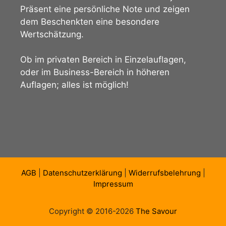
Präsent eine persönliche Note und zeigen
dem Beschenkten eine besondere
Wertschätzung.
Ob im privaten Bereich in Einzelauflagen,
oder im Business-Bereich in höheren
Auflagen; alles ist möglich!
AGB
|
Datenschutzerklärung
|
Widerrufsbelehrung
|
Impressum
Copyright © 2016-2026
The Savour